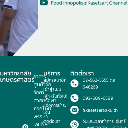
Food Innopolis@Kasetsart Channel
มหาวิทยาลัย
บริการ
ติดต่อเรา
อาคาร
เกษตรศาสตร์
สมัครสมาชิก
02-562-5555 ต่อ
ศูนย์วิจัย
646269
เข้าสู่ระบบ
วิทยา
(สำหรับทั่วไป)
093-689-6589
ศาสตร์จุฬา
แจ้งการชำระ
ภรณ์ 60
fi.kasetsart@ku.th
เงิน
พรรษา
ติดต่อเรา
วันและเวลาทำการ: จันทร์
เลขที่ 50