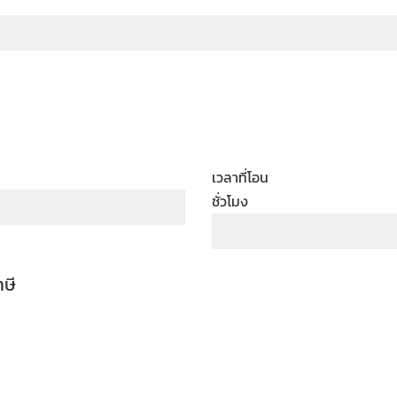
เวลาที่โอน
ชั่วโมง
าษี