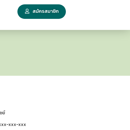
สมัครสมาชิก
ชย์
 xxx-xxx-xxx