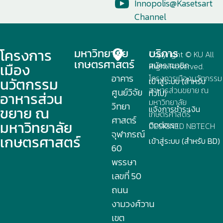
Innopolis@Kasetsart
Channel
โครงการ
มหาวิทยาลัย
บริการ
Copyright © KU All
เกษตรศาสตร์
เมือง
สมัครสมาชิก
Right Reserved.
อาคาร
โครงการเมืองนวัตกรรม
นวัตกรรม
เข้าสู่ระบบ (สำหรับ
อาหารส่วนขยาย ณ
ศูนย์วิจัย
ทั่วไป)
อาหารส่วน
มหาวิทยาลัย
วิทยา
ขยาย ณ
แจ้งการชำระเงิน
เกษตรศาสตร์
ศาสตร์
มหาวิทยาลัย
ติดต่อเรา
DESIGNED
NBTECH
จุฬาภรณ์
เกษตรศาสตร์
เข้าสู่ระบบ (สำหรับ BD)
60
พรรษา
เลขที่ 50
ถนน
งามวงศ์วาน
เขต