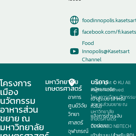
foodinnopolis.kasetsar
facebook.com/fi.kasets
Food
Innopolis@Kasetsart
Channel
โครงการ
มหาวิทยาลัย
บริการ
Copyright © KU All
เกษตรศาสตร์
เมือง
สมัครสมาชิก
Right Reserved.
อาคาร
โครงการเมืองนวัตกรรม
นวัตกรรม
เข้าสู่ระบบ (สำหรับ
อาหารส่วนขยาย ณ
ศูนย์วิจัย
ทั่วไป)
อาหารส่วน
มหาวิทยาลัย
วิทยา
ขยาย ณ
แจ้งการชำระเงิน
เกษตรศาสตร์
ศาสตร์
มหาวิทยาลัย
ติดต่อเรา
DESIGNED
NBTECH
จุฬาภรณ์
เกษตรศาสตร์
เข้าสู่ระบบ (สำหรับ BD)